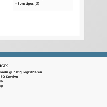
•
(0)
Sonstiges
IGES
main günstig registrieren
EO Servive
nk
ap