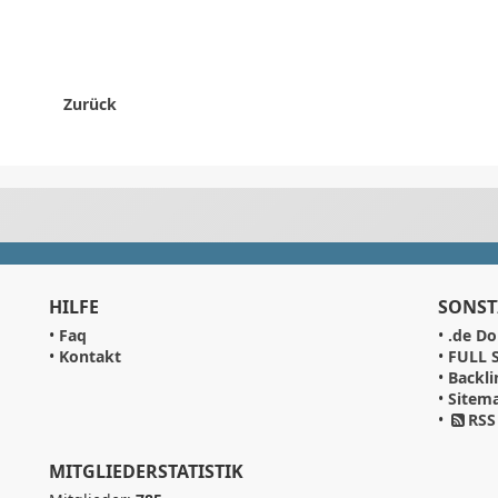
Zurück
HILFE
SONST
•
Faq
•
.de Do
•
Kontakt
•
FULL S
•
Backli
•
Sitem
•
RSS
MITGLIEDERSTATISTIK