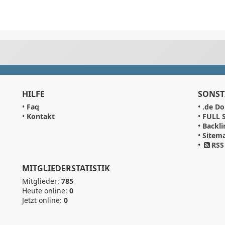
HILFE
SONST
•
Faq
•
.de Do
•
Kontakt
•
FULL S
•
Backli
•
Sitem
•
RSS
MITGLIEDERSTATISTIK
Mitglieder:
785
Heute online:
0
Jetzt online:
0