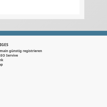
IGES
main günstig registrieren
EO Servive
nk
ap