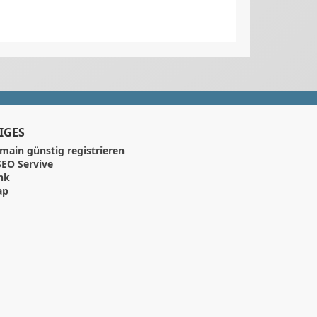
IGES
main günstig registrieren
EO Servive
nk
ap