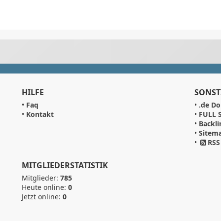
HILFE
SONST
•
Faq
•
.de Do
•
Kontakt
•
FULL S
•
Backli
•
Sitem
•
RSS
MITGLIEDERSTATISTIK
Mitglieder:
785
Heute online:
0
Jetzt online:
0