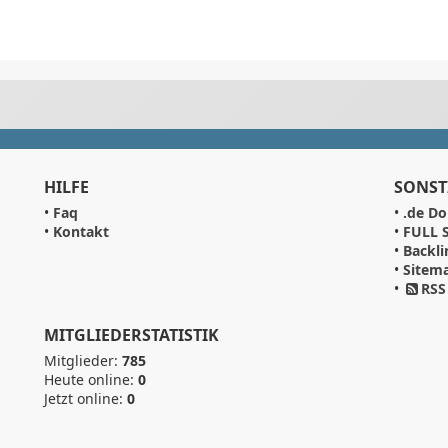
HILFE
SONST
•
Faq
•
.de Do
•
Kontakt
•
FULL S
•
Backli
•
Sitem
•
RSS
MITGLIEDERSTATISTIK
Mitglieder:
785
Heute online:
0
Jetzt online:
0