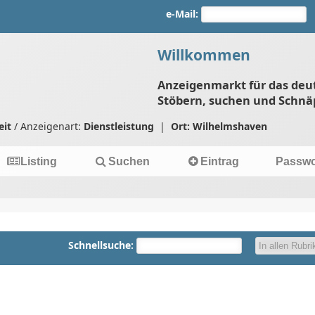
e-Mail:
Willkommen
Anzeigenmarkt für das deu
Stöbern, suchen und Schnä
eit
/ Anzeigenart:
Dienstleistung
|
Ort: Wilhelmshaven
Listing
Suchen
Eintrag
Passwo
Schnellsuche: