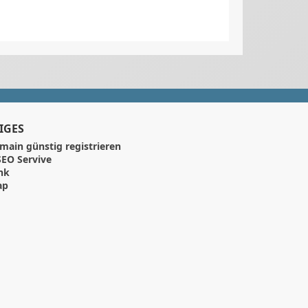
IGES
main günstig registrieren
EO Servive
nk
ap